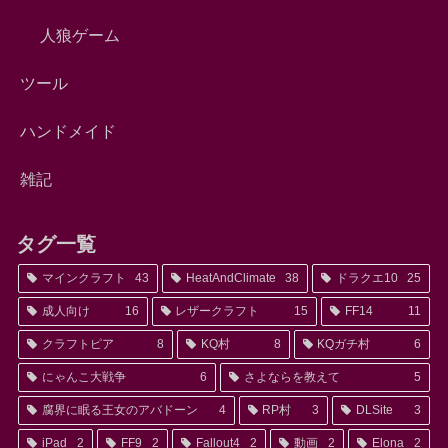
人狼ゲーム
ツール
ハンドメイド
雑記
タグ一覧
マインクラフト
43
HeatAndClimate
38
ドラクエ10
25
成人向け
16
レザークラフト
15
FF14
11
クラフトピア
8
KQ村
8
KQガチ村
6
にゃんこ大戦争
6
さよならを教えて
5
腐界に眠る王女のアバドーン
4
RP村
3
DLSite
3
iPad
2
FF9
2
Fallout4
2
動画
2
Elona
2