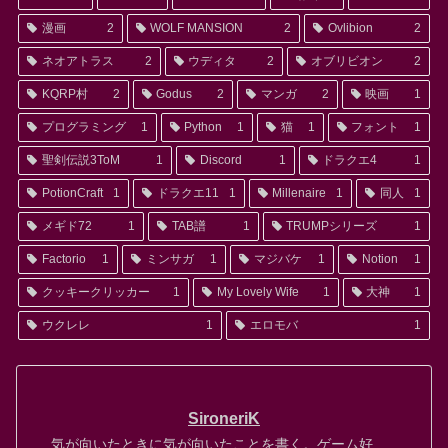
漫画
2
WOLF MANSION
2
Ovlibion
2
ネオアトラス
2
ウディタ
2
オブリビオン
2
KQRP村
2
Godus
2
マンガ
2
映画
1
プログラミング
1
Python
1
猫
1
フォント
1
聖剣伝説3ToM
1
Discord
1
ドラクエ4
1
PotionCraft
1
ドラクエ11
1
Millenaire
1
同人
1
メギド72
1
TAB譜
1
TRUMPシリーズ
1
Factorio
1
ミンサガ
1
マジバケ
1
Notion
1
クッキークリッカー
1
My Lovely Wife
1
大神
1
ウクレレ
1
エロモバ
1
SironeriK
気が向いたときに気が向いたことを書く。ゲーム好