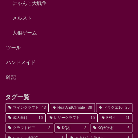
にゃんこ大戦争
メルスト
人狼ゲーム
ツール
ハンドメイド
雑記
タグ一覧
マインクラフト
43
HeatAndClimate
38
ドラクエ10
25
成人向け
16
レザークラフト
15
FF14
11
クラフトピア
8
KQ村
8
KQガチ村
6