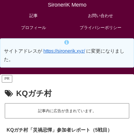
SironeriK Memo
記事
お問い合わせ
プロフィール
プライバシーポリシー
サイトアドレスが
https://sironerik.xyz/
に変更になりまし
た。
PR
KQガチ村
記事内に広告が含まれています。
KQガチ村「災禍忌憚」参加者レポート（5戦目）