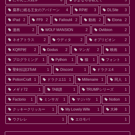
にゃんこ大戦争
6
さよならを教えて
5
腐界に眠る王女のアバドーン
4
RP村
3
DLSite
3
iPad
2
FF9
2
Fallout4
2
動画
2
Elona
2
漫画
2
WOLF MANSION
2
Ovlibion
2
ネオアトラス
2
ウディタ
2
オブリビオン
2
KQRP村
2
Godus
2
マンガ
2
映画
1
プログラミング
1
Python
1
猫
1
フォント
1
聖剣伝説3ToM
1
Discord
1
ドラクエ4
1
PotionCraft
1
ドラクエ11
1
Millenaire
1
同人
1
メギド72
1
TAB譜
1
TRUMPシリーズ
1
Factorio
1
ミンサガ
1
マジバケ
1
Notion
1
クッキークリッカー
1
My Lovely Wife
1
大神
1
ウクレレ
1
エロモバ
1