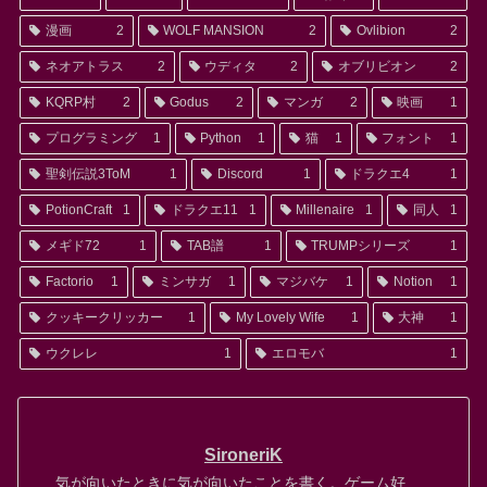
漫画
2
WOLF MANSION
2
Ovlibion
2
ネオアトラス
2
ウディタ
2
オブリビオン
2
KQRP村
2
Godus
2
マンガ
2
映画
1
プログラミング
1
Python
1
猫
1
フォント
1
聖剣伝説3ToM
1
Discord
1
ドラクエ4
1
PotionCraft
1
ドラクエ11
1
Millenaire
1
同人
1
メギド72
1
TAB譜
1
TRUMPシリーズ
1
Factorio
1
ミンサガ
1
マジバケ
1
Notion
1
クッキークリッカー
1
My Lovely Wife
1
大神
1
ウクレレ
1
エロモバ
1
SironeriK
気が向いたときに気が向いたことを書く。ゲーム好