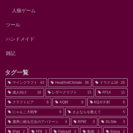
人狼ゲーム
ツール
ハンドメイド
雑記
タグ一覧
マインクラフト
43
HeatAndClimate
38
ドラクエ10
25
成人向け
16
レザークラフト
15
FF14
11
クラフトピア
8
KQ村
8
KQガチ村
6
にゃんこ大戦争
6
さよならを教えて
5
腐界に眠る王女のアバドーン
4
RP村
3
DLSite
3
iPad
2
FF9
2
Fallout4
2
動画
2
Elona
2