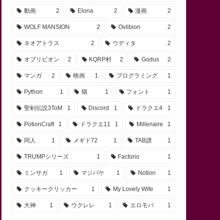
動画
2
Elona
2
漫画
2
WOLF MANSION
2
Ovlibion
2
ネオアトラス
2
ウディタ
2
オブリビオン
2
KQRP村
2
Godus
2
マンガ
2
映画
1
プログラミング
1
Python
1
猫
1
フォント
1
聖剣伝説3ToM
1
Discord
1
ドラクエ4
1
PotionCraft
1
ドラクエ11
1
Millenaire
1
同人
1
メギド72
1
TAB譜
1
TRUMPシリーズ
1
Factorio
1
ミンサガ
1
マジバケ
1
Notion
1
クッキークリッカー
1
My Lovely Wife
1
大神
1
ウクレレ
1
エロモバ
1