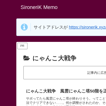
SironeriK Memo
サイトアドレスが
https://sironerik.xyz
PR
にゃんこ大戦争
記事内に広
にゃんこ大戦争 風雲にゃんこ塔50階を
サボってたら風雲にゃんこ塔が終わりそう。ってこと
法でクリアできない……。何か調整がされたのか、そ