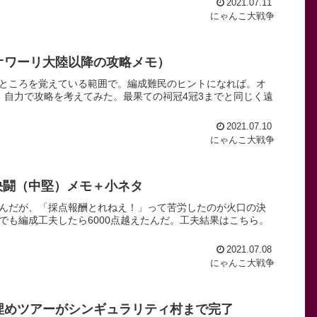
2021.07.11
にゃんこ大戦争
オワーリ大陸以降の攻略メモ）
ところを覚えている範囲で。編成難民のヒントになれば。オ
、自力で攻略を考えてみた。最果ての祠冠4冠3までと同じく遠
2021.07.10
にゃんこ大戦争
決闘（中堅）メモ＋小ネタ
んだが、「採点報酬とれねえ！」って苦労したのが火口の決
でも編成工夫したら6000点越えたんだ。工夫結果はこちら。
2021.07.08
にゃんこ大戦争
埋めツアーがシンギュラリティ村まで完了