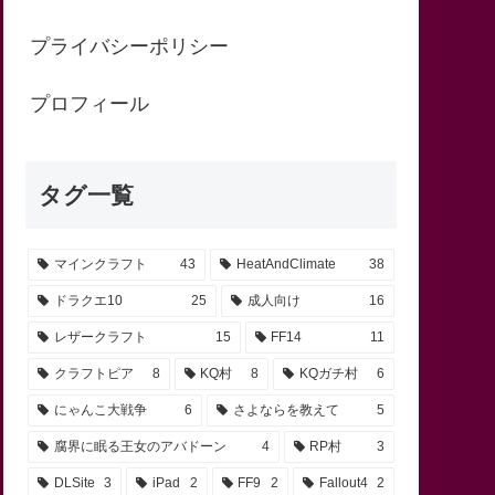
プライバシーポリシー
プロフィール
タグ一覧
マインクラフト
43
HeatAndClimate
38
ドラクエ10
25
成人向け
16
レザークラフト
15
FF14
11
クラフトピア
8
KQ村
8
KQガチ村
6
にゃんこ大戦争
6
さよならを教えて
5
腐界に眠る王女のアバドーン
4
RP村
3
DLSite
3
iPad
2
FF9
2
Fallout4
2