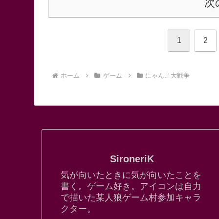
次
1
2
ホーム
ゲーム
にゃんこ大戦争
SironeriK
気が向いたときに気が向いたことを
書く。ゲーム好き。アイコンは自力
で描いた某人狼ゲーム村参加キャラ
クター。