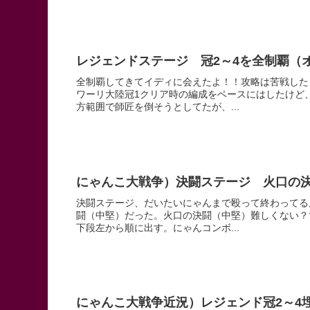
レジェンドステージ 冠2～4を全制覇（
全制覇してきてイディに会えたよ！！攻略は苦戦した
ワーリ大陸冠1クリア時の編成をベースにはしたけど
方範囲で師匠を倒そうとしてたが、...
にゃんこ大戦争）決闘ステージ 火口の
決闘ステージ、だいたいにゃんまで殴って終わってる
闘（中堅）だった。火口の決闘（中堅）難しくない？
下段左から順に出す。にゃんコンボ...
にゃんこ大戦争近況）レジェンド冠2～4