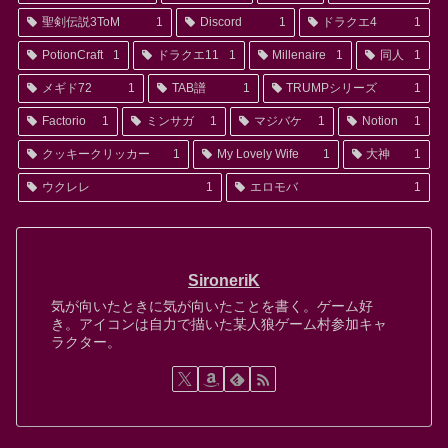
聖剣伝説3ToM
1
Discord
1
ドラクエ4
1
PotionCraft
1
ドラクエ11
1
Millenaire
1
同人
1
メギド72
1
TAB譜
1
TRUMPシリーズ
1
Factorio
1
ミンサガ
1
マジバケ
1
Notion
1
クッキークリッカー
1
My Lovely Wife
1
大神
1
ウクレレ
1
エロモバ
1
SironeriK
気が向いたときに気が向いたことを書く。ゲーム好
き。アイコンは自力で描いた某人狼ゲーム村参加キャ
ラクター。