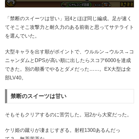
「禁断のスイーツは甘い」冠4とほぼ同じ編成。足が速く
てそこそこ攻撃力と耐久力のある前衛と思ってサテライト
を選んでいた。
大型キャラを出す順がポイントで、ウルルン→ウルス→コ
ニャンダムとDPSが高い順に出したらスコア6000を達成
できた。別の順番でやるとダメだった……。EX大型は全
部LV40。
禁断のスイーツは甘い
そもそもクリアするのに苦労した。冠2から大変だった。
ケリ姫の蹴りが凄まじすぎる。射程1300あるんだっ
て？ 無茶苦茶な。