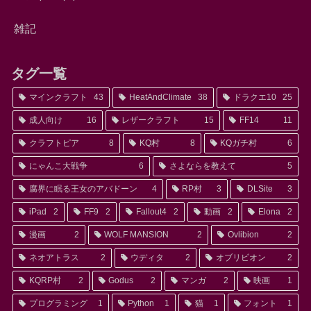
雑記
タグ一覧
マインクラフト
43
HeatAndClimate
38
ドラクエ10
25
成人向け
16
レザークラフト
15
FF14
11
クラフトピア
8
KQ村
8
KQガチ村
6
にゃんこ大戦争
6
さよならを教えて
5
腐界に眠る王女のアバドーン
4
RP村
3
DLSite
3
iPad
2
FF9
2
Fallout4
2
動画
2
Elona
2
漫画
2
WOLF MANSION
2
Ovlibion
2
ネオアトラス
2
ウディタ
2
オブリビオン
2
KQRP村
2
Godus
2
マンガ
2
映画
1
プログラミング
1
Python
1
猫
1
フォント
1