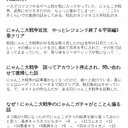
一人でコツコツやるゲーム性が気に入ってやっていた、にゃんこ大戦
争。必死にやりすぎたのか、ちょっと疲れてしまった……。ここ1ヶ
月くらいでの進捗の話をしてみる。狂乱のタンクネコ入手狂乱のタン
クは正直大変だった。スニャイパーは使ったが、それでも前...
にゃんこ大戦争近況 やっとレジェンド終了＆宇宙編3
章クリア
前回にゃんこ大戦争のやる気を取り戻したのは去年の11月だったら
しい。その後レジェンドを少し進めて宮木を手に入れて、その先で詰
まって止まっていた。が、有り余るリーダーシップが気になって「使
っちゃってもいい気がするな～、いい加減レジェンド終わら...
にゃんこ大戦争 誤ってアカウント停止され、問い合わ
せて復帰した話
にゃんこ大戦争の記事書かなくなったけど、細々と続けている。真レ
ジェはムーディストビーチまで冠1クリア済。獣石集めはサボってい
る。で、タイトルの件なんだが、ある日にゃんこ大戦争を起動したら
「不正なセーブデータが検出されました。利用規約に基づき...
なぜ！にゃんこ大戦争のにゃんこガチャがとことん偏る
話
ネコ島が+30になったのでにゃんこガチャの結果を振り返ってみたい
と思う。基本キャラネコビルダー +9 → +11ゴムネコ +12
→ +14勇者ネコ +9美脚ネコ +9 → +15ネコライオン +12