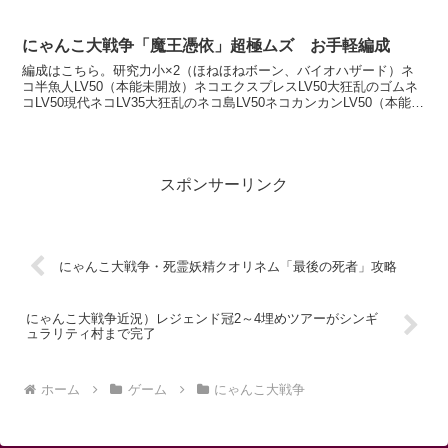
→ +15天空のネコ +12 → +1...
にゃんこ大戦争「魔王憑依」超極ムズ お手軽編成
編成はこちら。研究力小×2（ほねほねボーン、バイオハザード）ネ
コ半魚人LV50（本能未開放）ネコエクスプレスLV50大狂乱のゴムネ
コLV50現代ネコLV35大狂乱のネコ島LV50ネコカンカンLV50（本能未
開放）ネコゼリーフィッシュLV50...
スポンサーリンク
にゃんこ大戦争・死霊妖精クオリネム「最後の死者」攻略
にゃんこ大戦争近況）レジェンド冠2～4埋めツアーがシンギ
ュラリティ村まで完了
ホーム
ゲーム
にゃんこ大戦争