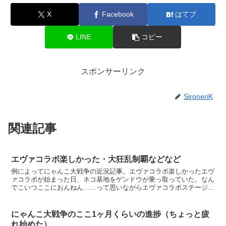
X
Facebook
はてブ
LINE
コピー
スポンサーリンク
SironeriK
関連記事
エヴァコラボ楽しかった・大狂乱制覇などなど
例によってにゃんこ大戦争の近況記事。エヴァコラボ楽しかったエヴ
ァコラボが始まった日、ネコ基地をゲンドウが乗っ取っていた。なん
でこいつここにおんねん……って思いながらエヴァコラボステージに
出撃することにした。ここでも出てくるのかよ。ぼくはあま...
にゃんこ大戦争のここ1ヶ月くらいの進捗（ちょっと疲
れ始めた）