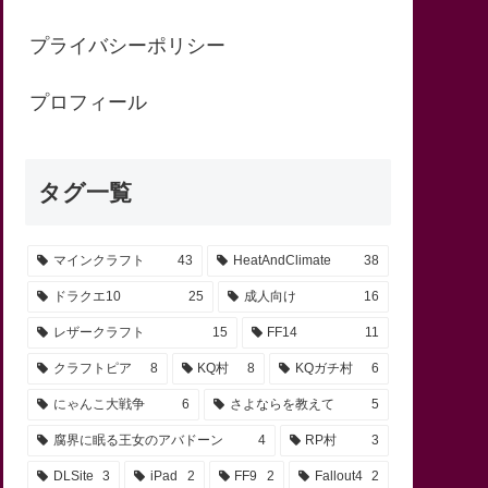
プライバシーポリシー
プロフィール
タグ一覧
マインクラフト
43
HeatAndClimate
38
ドラクエ10
25
成人向け
16
レザークラフト
15
FF14
11
クラフトピア
8
KQ村
8
KQガチ村
6
にゃんこ大戦争
6
さよならを教えて
5
腐界に眠る王女のアバドーン
4
RP村
3
DLSite
3
iPad
2
FF9
2
Fallout4
2