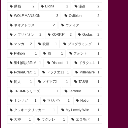
動画
2
Elona
2
漫画
2
WOLF MANSION
2
Ovlibion
2
ネオアトラス
2
ウディタ
2
オブリビオン
2
KQRP村
2
Godus
2
マンガ
2
映画
1
プログラミング
1
Python
1
猫
1
フォント
1
聖剣伝説3ToM
1
Discord
1
ドラクエ4
1
PotionCraft
1
ドラクエ11
1
Millenaire
1
同人
1
メギド72
1
TAB譜
1
TRUMPシリーズ
1
Factorio
1
ミンサガ
1
マジバケ
1
Notion
1
クッキークリッカー
1
My Lovely Wife
1
大神
1
ウクレレ
1
エロモバ
1