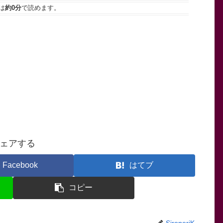
は
約0分
で読めます。
ェアする
Facebook
はてブ
コピー
SironeriK