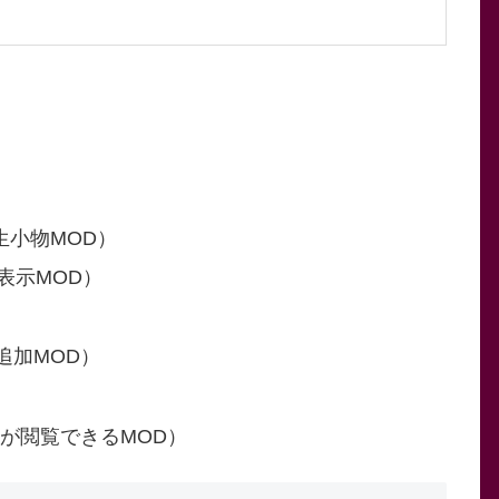
aC派生小物MOD）
レシピ表示MOD）
追加MOD）
の情報が閲覧できるMOD）