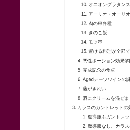
オニオングラタン
アーリオ・オーリ
肉の串各種
きのこ飯
モツ串
置ける料理が全部
悪性ポーション効果解
完成記念の食卓
Agedデーツワインの
藤がきれい
酒にクリームを混ぜま
カラスのガントレットの
魔導服もガントレッ
魔導服なし、カラス