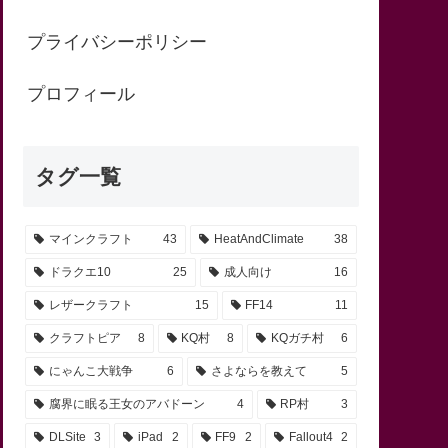
プライバシーポリシー
プロフィール
タグ一覧
マインクラフト
43
HeatAndClimate
38
ドラクエ10
25
成人向け
16
レザークラフト
15
FF14
11
クラフトピア
8
KQ村
8
KQガチ村
6
にゃんこ大戦争
6
さよならを教えて
5
腐界に眠る王女のアバドーン
4
RP村
3
DLSite
3
iPad
2
FF9
2
Fallout4
2