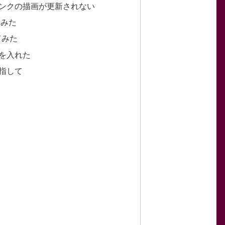
ンクの描画が更新されない
てみた
てみた
を入れた
指して
ら