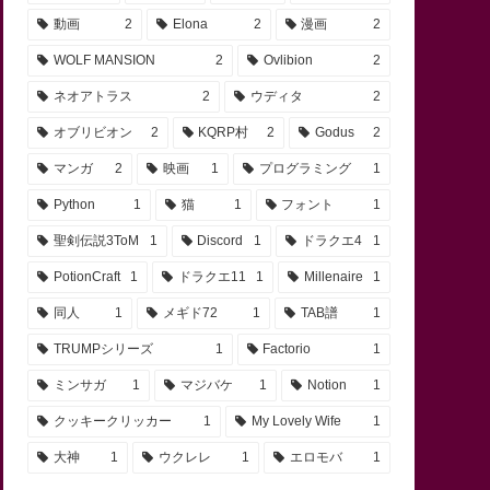
動画
2
Elona
2
漫画
2
WOLF MANSION
2
Ovlibion
2
ネオアトラス
2
ウディタ
2
オブリビオン
2
KQRP村
2
Godus
2
マンガ
2
映画
1
プログラミング
1
Python
1
猫
1
フォント
1
聖剣伝説3ToM
1
Discord
1
ドラクエ4
1
PotionCraft
1
ドラクエ11
1
Millenaire
1
同人
1
メギド72
1
TAB譜
1
TRUMPシリーズ
1
Factorio
1
ミンサガ
1
マジバケ
1
Notion
1
クッキークリッカー
1
My Lovely Wife
1
大神
1
ウクレレ
1
エロモバ
1