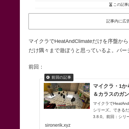
この記事
記事内に広
マイクラでHeatAndClimateだけを
だけ隅々まで遊ぼうと思っているよ。バージョ
前回：
マイクラ・1からH
＆カラスのガ
マイクラでHeatA
シリーズ。できる
3.8.0。前回：
を作るほどの大量のビ
sironerik.xyz