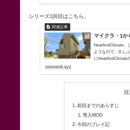
シリーズ1回目はこちら。
マイクラ・1からH
HeatAndCli
ようなので、久しぶ
にHeatAndCl
MODだから...
sironerik.xyz
目
前回までのあらすじ
導入MOD
今回のプレイ記