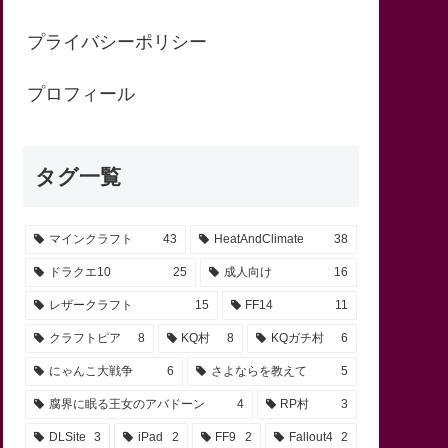
プライバシーポリシー
プロフィール
タグ一覧
マインクラフト
43
HeatAndClimate
38
ドラクエ10
25
成人向け
16
レザークラフト
15
FF14
11
クラフトピア
8
KQ村
8
KQガチ村
6
にゃんこ大戦争
6
さよならを教えて
5
腐界に眠る王女のアバドーン
4
RP村
3
DLSite
3
iPad
2
FF9
2
Fallout4
2