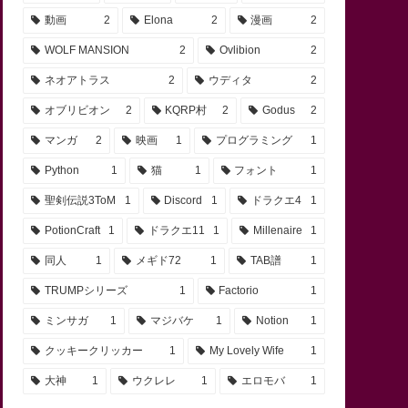
動画
2
Elona
2
漫画
2
WOLF MANSION
2
Ovlibion
2
ネオアトラス
2
ウディタ
2
オブリビオン
2
KQRP村
2
Godus
2
マンガ
2
映画
1
プログラミング
1
Python
1
猫
1
フォント
1
聖剣伝説3ToM
1
Discord
1
ドラクエ4
1
PotionCraft
1
ドラクエ11
1
Millenaire
1
同人
1
メギド72
1
TAB譜
1
TRUMPシリーズ
1
Factorio
1
ミンサガ
1
マジバケ
1
Notion
1
クッキークリッカー
1
My Lovely Wife
1
大神
1
ウクレレ
1
エロモバ
1