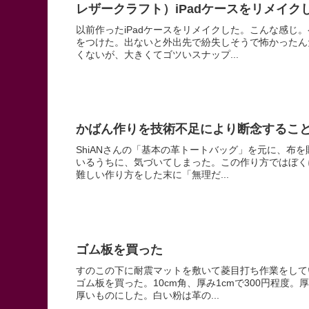
レザークラフト）iPadケースをリメイク
以前作ったiPadケースをリメイクした。こんな感じ
をつけた。出ないと外出先で紛失しそうで怖かったん
くないが、大きくてゴツいスナップ...
かばん作りを技術不足により断念するこ
ShiANさんの「基本の革トートバッグ」を元に、布
いるうちに、気づいてしまった。この作り方ではぼく
難しい作り方をした末に「無理だ...
ゴム板を買った
すのこの下に耐震マットを敷いて菱目打ち作業をして
ゴム板を買った。10cm角、厚み1cmで300円程
厚いものにした。白い粉は革の...