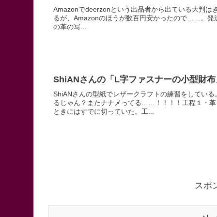
Amazonでdeerzonという出品者から出ている
るが、Amazonのほうが数百円安かったので……。発送
の革の写...
ShiANさんの「L字ファスナーの小型財
ShiANさんの型紙でレザークラフトの練習をしてい
るじゃん？またナナメってる……！！！！工程１・革
ときにはすでに切っていた。工...
スポ