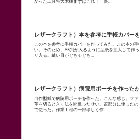
かった工具特大木槌まずはこれ！ 菱...
レザークラフト）本を参考に手帳カバー
この本を参考に手帳カバーを作ってみた。この本の手
い。そのため、A5判が入るように型紙を拡大して作っ
リ入る。縫い目がぐちゃぐち...
レザークラフト）病院用ポーチを作った
自作型紙で病院用ポーチを作った。こんな感じ。ファ
革を切るとき寸法を間違ったせい。蓋部分に使ったのは
で使った。作業工程の一部珍しく作...