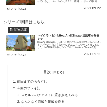
っているよ。バージョンは3.7.2。前回：シリーズ1回目は
こちら。前回までのあらすじさいろねりくさんの拠点には
今やサトウキ...
2021.09.22
sironerik.xyz
シリーズ1回目はこちら。
マイクラ・1からHeatAndClimate(1)風車を作る
まで
HeatAndClimate、しばらく離れている間にずいぶんいろい
ろアプデされたようなので、久しぶりにやってみることに
した。MOD構成今回はシンプルにHeatAndClimateだけを
遊ぶことにするよ。単体で充分すぎるほど面白いMODだか
ら...
2021.09.11
sironerik.xyz
目次
前回までのあらすじ
今回のプレイ記
スカルンのチェストに置き換えてみる
なんとなく硫酸と硝酸を作る