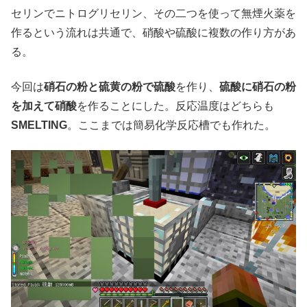
セリンでニトログリセリン、その二つを使って無煙火薬を
作るという流れは共通で、硝酸や硫酸に複数の作り方があ
る。
今回は
硝石の粉と硫黄の粉で硫酸
を作り、
硫酸に硝石の粉
を加えて硝酸
を作ることにした。反応温度はどちらも
SMELTING
。ここまでは簡易化学反応槽でも作れた。