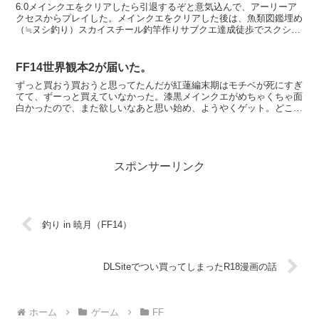
6.0メインクエをクリアしたら引退するぞと意気込んで、アーリーア
クセスからプレイした。メインクエをクリアした後は、魚類図鑑埋め
（≒ヌシ釣り）スカイスチール釣竿作りサブクエ達成徒歩でスクショ
の旅引退記念ハウジングをやって遊んでいた。それも昨日...
FF14世界観本2が届いた。
ずっと買おう買おうと思ってたんだが紅蓮編末期はモチベが死にすぎ
てて、ずーっと買えていなかった。漆黒メインクエがめちゃくちゃ面
白かったので、また欲しいなあと思い始め、ようやくゲット。どこで
買うか悩んだけど、e-STORE特典のブックマークがち...
スポンサーリンク
釣り in 暁月（FF14）
DLSiteでつい買ってしまったR18漫画の話
ホーム
ゲーム
FF