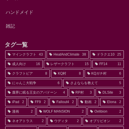
ハンドメイド
雑記
タグ一覧
マインクラフト
43
HeatAndClimate
38
ドラクエ10
25
成人向け
16
レザークラフト
15
FF14
11
クラフトピア
8
KQ村
8
KQガチ村
6
にゃんこ大戦争
6
さよならを教えて
5
腐界に眠る王女のアバドーン
4
RP村
3
DLSite
3
iPad
2
FF9
2
Fallout4
2
動画
2
Elona
2
漫画
2
WOLF MANSION
2
Ovlibion
2
ネオアトラス
2
ウディタ
2
オブリビオン
2