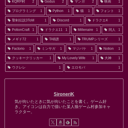
KQRP村
2
Godus
2
マンガ
2
映画
1
プログラミング
1
Python
1
猫
1
フォント
1
聖剣伝説3ToM
1
Discord
1
ドラクエ4
1
PotionCraft
1
ドラクエ11
1
Millenaire
1
同人
1
メギド72
1
TAB譜
1
TRUMPシリーズ
1
Factorio
1
ミンサガ
1
マジバケ
1
Notion
1
クッキークリッカー
1
My Lovely Wife
1
大神
1
ウクレレ
1
エロモバ
1
SironeriK
気が向いたときに気が向いたことを書く。ゲーム好
き。アイコンは自力で描いた某人狼ゲーム村参加キャ
ラクター。