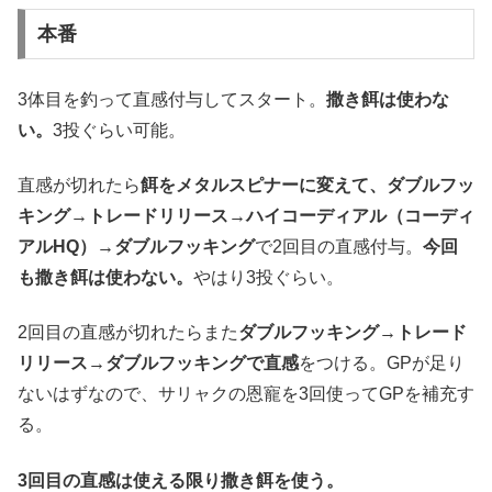
本番
3体目を釣って直感付与してスタート。
撒き餌は使わな
い。
3投ぐらい可能。
直感が切れたら
餌をメタルスピナーに変えて、ダブルフッ
キング→トレードリリース→ハイコーディアル（コーディ
アルHQ）→ダブルフッキング
で2回目の直感付与。
今回
も撒き餌は使わない。
やはり3投ぐらい。
2回目の直感が切れたらまた
ダブルフッキング→トレード
リリース→ダブルフッキングで直感
をつける。GPが足り
ないはずなので、サリャクの恩寵を3回使ってGPを補充す
る。
3回目の直感は使える限り撒き餌を使う。